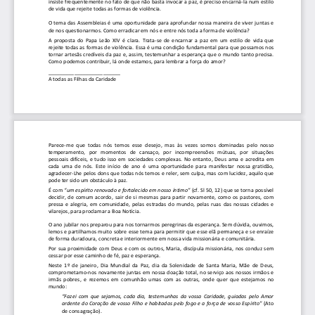
insiste frequentemente no fato de que não basta inv
ocar a paz, é preciso encarná-la num estilo 
de vida que rejeite todas as formas de violência.
O tema das Assembleias é uma oportunidade para apro
fundar nossa maneira de viver juntas e 
de nos questionarmos. Como erradicar em nós e entre
 nós toda a forma de violência?  
A  proposta  do  Papa  Leão  XIV  é  clara.  Trata-se  de  en
carnar  a  paz  em  um  estilo  de  vida  que 
rejeite todas as formas de violência. Essa é uma co
ndição fundamental para que possamos nos 
tornar artesãs credíveis da paz e, assim, testemunh
ar a esperança que o mundo tanto precisa. 
Como podemos contribuir, lá onde estamos, para lemb
rar a força do amor? 
_________________________ 
A todas as Filhas da Caridade 
Parece-me  que  todas  nós  temos  esse  desejo,  mas  às  v
ezes  somos  dominadas  pelo  nosso 
temperamento,  por  momentos  de  cansaço,  por  incompre
ensões  mútuas,  por  situações 
pessoais difíceis, e tudo isso em sociedades comple
xas. No entanto, Deus ama e acredita em 
cada  uma  de  nós.  Este  início  de  ano  é  uma  oportunid
ade  para  manifestar  nossa  gratidão, 
agradecer-Lhe pelos dons que todas nós temos e rele
r, sem culpa, mas com lucidez, aquilo que 
pode ter sido um obstáculo à paz. 
É com 
“um espírito renovado e fortalecido em nosso íntimo
”
 (cf. Sl 50, 12) que se torna possível 
decidir, de comum acordo, sair de si mesmas para pa
rtir novamente, como os pastores, com 
pressa e alegria, em comunidade, pelas estradas do 
mundo, pelas ruas das nossas cidades e 
vilarejos, para proclamar a Boa Notícia.     
O ano jubilar nos preparou para nos tornarmos pereg
rinas da esperança. Sem dúvida, ouvimos, 
lemos e partilhamos muito sobre esse tema para perm
itir que esse elã permaneça e se enraíze 
de forma duradoura, concreta e interiormente em nos
sa vida missionária e comunitária.   
Por sua proximidade com Deus e com os outros, Maria
, discípula missionária, nos conduz sem 
cessar por esse caminho de fé, paz e esperança. 
Neste  1º  de  janeiro,  Dia  Mundial  da  Paz,  dia  da  Sol
enidade  de  Santa  Maria,  Mãe  de  Deus, 
comprometamo-nos novamente juntas em nossa doação t
otal, no serviço aos nossos irmãos e 
irmãs  pobres,  e  rezemos  em  comunhão  umas  com  as  out
ras,  onde  quer  que  estejamos  no 
mundo: 
“Fazei  com  que  sejamos,  cada  dia,  testemunhas  da  vo
ssa  Caridade,  guiadas  pelo  Amor 
ardente do Coração de vosso Filho e habitadas pelo 
fogo e a força de vosso Espírito” 
(Ato 
de consagração). 