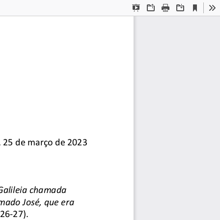
Current
Presentation
Open
Print
Download
To
View
Mode
, 25 de março de 2023 
alileia chamada 
do José, que era 
 26-27). 