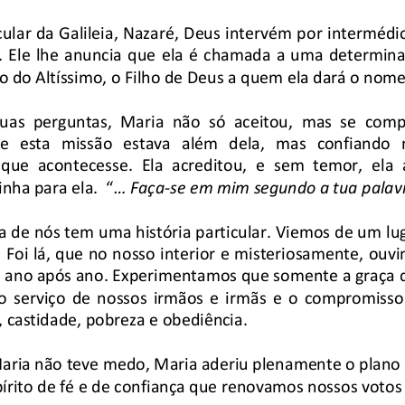
ular da Galileia, Nazaré, Deus in
tervém por intermédi
 Ele lhe anuncia que ela é chamada
 a uma determinad
o do Altíssimo, o Filho de Deus 
a quem ela dará o nome 
suas  perguntas,  Maria  não  só  aceito
u,  mas  se  com
e  esta  missão  estava  além  dela,  mas
  confiando  
ue  acontecesse.  Ela  acreditou,  e  s
em  temor,  ela  
nha para ela.  “
... Faça-se em mim segundo a tua palavr
de nós tem uma história particular
. Viemos de um lug
Foi lá, que no nosso interior e 
misteriosamente, ouv
ro ano após ano. Experimentamos qu
e somente a graça d
ao serviço de nossos irmãos e irmã
s e o compromisso 
, castidade, pobreza e obediência
.  
aria não teve medo, Maria aderiu 
plenamente o plano 
rito de fé e de confiança que ren
ovamos nossos votos 