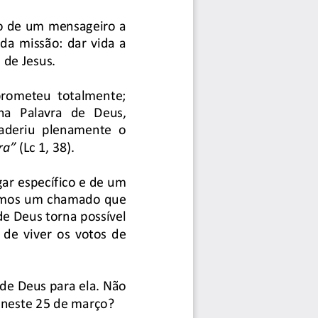
o de um mensageiro a 
a missão: dar vida a 
de Jesus.  
prometeu  totalmente; 
na  Palavra  de  Deus, 
aderiu  plenamente  o 
a” 
(Lc 1, 38). 
ar específico e de um 
imos um chamado que 
e Deus torna possível 
de viver os votos de 
de Deus para ela. Não 
neste 25 de março? 