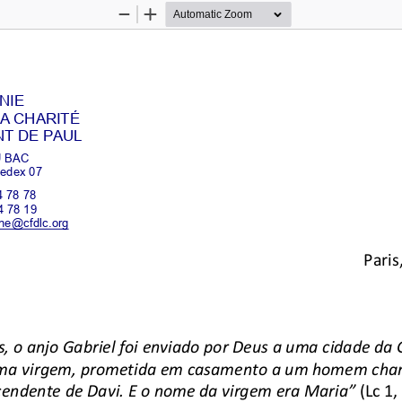
Zoom
Zoom
Out
In
IE 
LA CHARITÉ 
NT DE PAUL 
 BAC 
edex 07 
4 78 78 
4 78 19 
ene@cfdlc.org 
Paris
, o anjo Gabriel foi enviado por Deus 
a uma cidade da G
uma virgem, prometida em casamento a 
um homem chama
cendente de Davi. E o nome da virgem era Maria”
 (Lc 1,