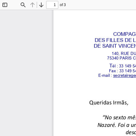
of 3
Toggle
Find
Previous
Next
Sidebar
COMPAGN
DES FILLES DE 
DE SAINT VINCE
140, RUE DU
75340 PARIS C
T
él : 33 149 5
Fax : 33 149 5
E-mail : secretaireg
Queridas Irmãs, 
“No sexto mês
Nazaré. Foi a 
des