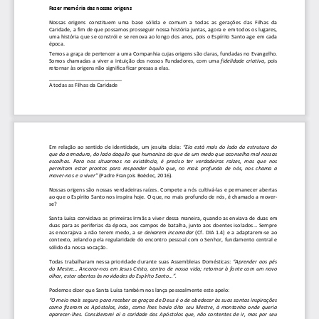
Fazer memória das nossas origens   
Nossas  origens  constituem  uma  base  sólida  e  comum  a
  todas  as  gerações  das  Filhas  da 
Caridade, a fim de que possamos prosseguir nossa hi
stória juntas, agora e em todos os lugares, 
uma história que se constrói e se renova ao longo d
os anos, pois o Espírito Santo age em cada 
época.   
Temos a graça de pertencer a uma Companhia cujas or
igens são claras, fundadas no Evangelho. 
Somos chamadas a viver a intuição dos nossos Fundad
ores, com uma 
fidelidade  criativa
, pois 
retornar às origens não significa ficar presas a el
as.      
_________________________ 
A todas as Filhas da Caridade 
Em relação ao sentido de identidade, um jesuíta diz
ia: 
“Ela  está  mais  do  lado  da  estrutura  do 
que da armadura, do lado daquilo que humaniza do qu
e de um medo que aconselha mal nossas 
escolhas.  Para  nos  situarmos  na  existência,  é  preci
so  ter  verdadeiras  raízes,  mas  que  nos 
permitam  estar  prontos  para  responder  àquilo  que,  n
o  mais  profundo  de  nós,  nos  chama  a 
mover-nos e a viver”
 (Padre François Boëdec, 2016). 
Nossas origens são nossas verdadeiras raízes. Compe
te a nós cultivá-las e permanecer abertas 
ao que o Espírito Santo nos inspira hoje. O que, no
 mais profundo de nós, é chamado a mover-
se?  
Santa Luísa convidava as primeiras Irmãs a viver de
ssa maneira, quando as enviava de duas em 
duas para as periferias da época, aos campos de bat
alha, junto aos doentes isolados... Sempre 
as encorajava a não terem medo, a 
se  deixarem  incomodar
 (Cf. DIA 1.4) e a adaptarem-se ao 
contexto, zelando pela regularidade do encontro pes
soal com o Senhor, fundamento central e 
sólido
da nossa vocação.  
Todas trabalharam nessa prioridade durante suas Ass
embleias Domésticas: 
“Aprender  aos  pés 
do  Mestre...  Ancorar-nos  em  Jesus  Cristo,  centro  de  n
ossa  vida;  retornar  à  fonte  com  um  novo 
olhar, estar abertas às novidades do Espírito Santo
...”. 
Podemos dizer que Santa Luísa também nos lança pess
oalmente este apelo: 
“O meio mais seguro para receber as graças de Deus 
é o de obedecer às suas santas inspirações 
como  fizeram  os  Apóstolos,  indo,  como  lhes  havia  di
to  seu  Mestre,  à  montanha  onde  queria 
aparecer-lhes.  Considerarei  aí  a  caridade  dos  Apóst
olos  que,  não  contentes  de  ir,  mas  por  seu 