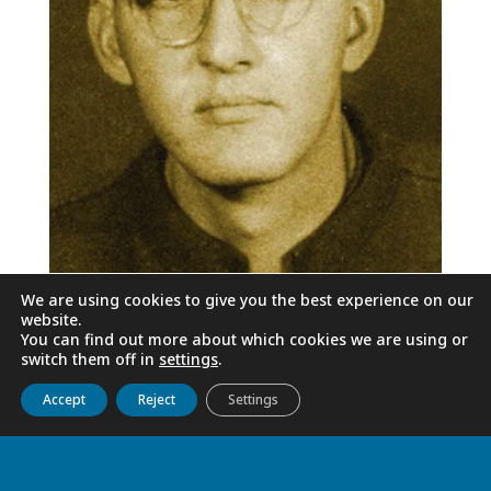
We are using cookies to give you the best experience on our
website.
You can find out more about which cookies we are using or
switch them off in
settings
.
Get to know us
Live
Discover
Collaborate
Accept
Reject
Settings
En 1961, enfermo terminal, e incapaz de
trabajar, fue enviado a Eslovaquia, al
hospital de la prisión de Ilava. El 29 de