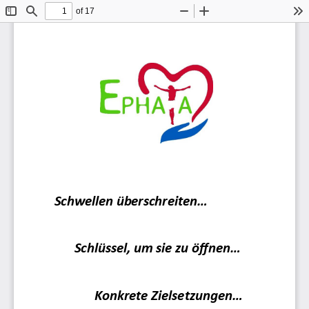
of 17
Toggle
Find
Zoom
Zoom
To
Sidebar
Out
In
Schwellen überschreiten
...
Schlüssel, um sie zu öffnen
...
Konkrete Zielsetzungen
...