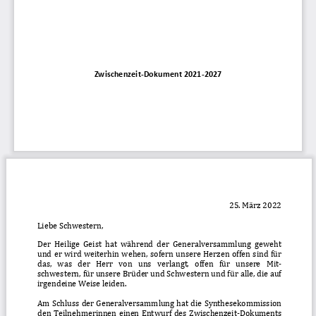
Zwischenzeit
-
Dokument
2021
-
2027
25
. März
2022
Liebe Schwestern
,
Der  Heilige  Geist  hat  während  der  Generalversammlung  geweht 
und  er  wird  weiterhin wehen,  so
fern
unsere  Herzen  offen sind  für 
das,   was   der   Herr   von   uns   verlangt,   offen   für   unsere 
Mit
-
s
chwestern, 
für 
unsere Brüder und Schwe
stern und für alle, die auf 
irgendeine Weise
leiden.
Am Schluss der Generalversammlung hat die Synthesekommission 
den  Teilnehmerinnen  einen Entwurf  des  Zwischenzeit
-
Dokuments 