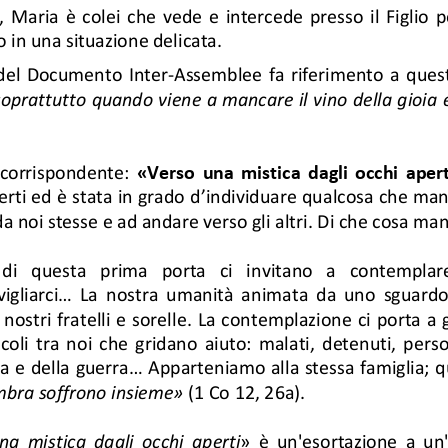
  Maria  è  colei  che  vede  e  interc
ede  presso  il  Figlio  p
o in una situazione delicata.  
del Documento  Inter-Assemblee  fa  ri
ferimento  a quest
oprattutto quando viene a mancare i
l vino della gioia
 corrispondente: 
«Verso una mistica dagli occhi apert
erti ed è stata in grado d’indiv
iduare qualcosa che manc
da noi stesse e ad andare verso g
li altri. Di che cosa ma
 di  questa  prima  porta  ci  invitano 
a  contemplare
gliarci...  La  nostra  umanità  anima
ta  da  uno  sguardo 
nostri fratelli e sorelle. La co
ntemplazione ci porta a 
coli  tra  noi  che  gridano  aiuto: 
malati,  detenuti,  person
za e della guerra... Apparteniamo a
lla stessa famiglia; qu
mbra soffrono insieme» 
(1 Co 12, 26a). 
na  mistica  dagli  occhi  aperti
»  è  un'esortazione  a  un'