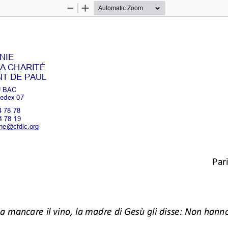
Zoom
Zoom
Out
In
IE 
LA CHARITÉ 
NT DE PAUL 
 BAC 
edex 07 
4 78 78 
4 78 19 
ene@cfdlc.org 
Par
 mancare il vino, la madre di Gesù gli di
sse: Non hanno