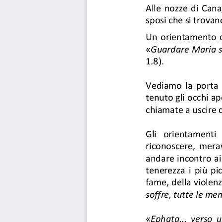
Alle  nozze  di  Cana,
sposi che si trovan
Un  orientamento  
«
Guardare Maria s
1.8).  
Vediamo  la  porta 
tenuto gli occhi ap
chiamate a uscire 
Gli  orientamenti 
riconoscere,  meravi
andare incontro ai 
tenerezza  i  più  pic
fame, della violen
soffre, tutte le me
«
Ephata...  verso  u