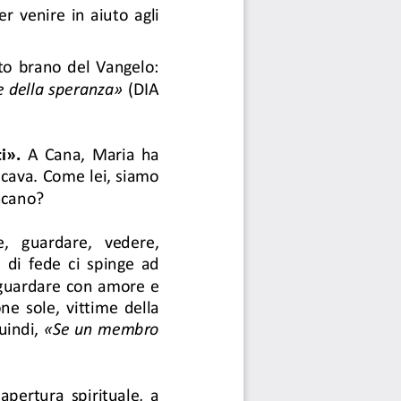
er  venire  in  aiuto  agli 
o  brano del  Vangelo: 
 e della speranza» 
(DIA 
i».
  A  Cana,  Maria  ha 
ava. Come lei, siamo 
ncano? 
,  guardare,  vedere, 
 di  fede  ci  spinge  ad 
guardare con amore e 
e  sole,  vittime  della 
indi, 
«Se un membro 
apertura  spirituale,  a 