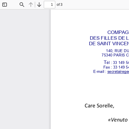
of 3
Toggle
Find
Previous
Next
Sidebar
COMPAGN
DES FILLES DE 
DE SAINT VINCE
140, RUE DU
75340 PARIS C
T
él : 33 149 5
Fax : 33 149 5
E-mail : secretaireg
Care Sorelle, 
«Venuto a