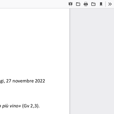
Current
Presentation
Open
Print
Download
To
View
Mode
igi, 27 novembre 2022 
 più vino»
 (Gv 2,3). 