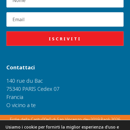
Email
ISCRIVITI
Contattaci
140 rue du Bac
75340 PARIS Cedex 07
Francia
O vicino a te
Figlie della Caritu00e0 di San Vincenzo deu2019 Paoli 2026
Usiamo i cookie per fornirti la miglior esperienza d'uso e