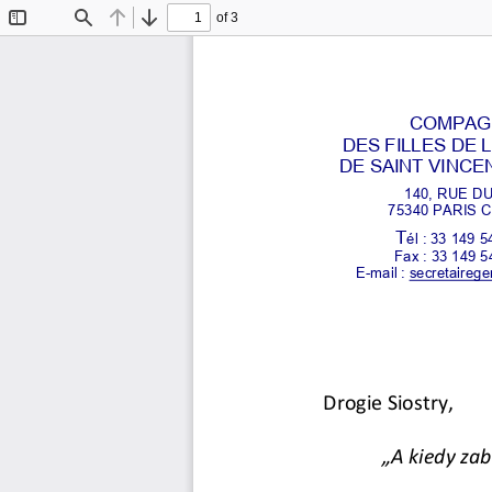
of 3
Toggle
Find
Previous
Next
Sidebar
COMPAGN
DES FILLES DE 
DE SAINT VINCE
140, RUE DU
75340 PARIS C
T
él : 33 149 5
Fax : 33 149 5
E-mail : secretaireg
Drogie Siostry,  
„A kiedy za