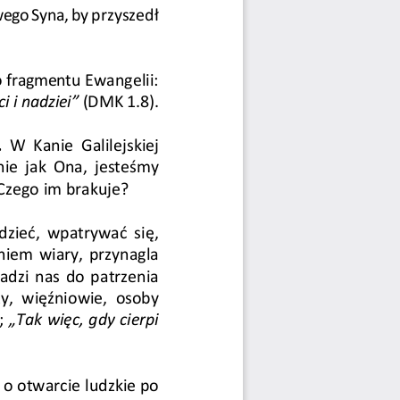
swego Syna, by przysze
dł 
o fragmentu Ewangelii: 
i nadziei”
 (DMK 1.8). 
  W  Kanie  Galilejskiej 
ie  jak  Ona,  jesteśmy 
Czego im brakuje? 
ieć,  wpatrywać  się, 
iem wiary, przynagla 
dzi nas do patrzenia  
y,  więźniowie,  osoby 
 
„Tak więc, gdy cierpi 
 o otwarcie ludz
kie po 