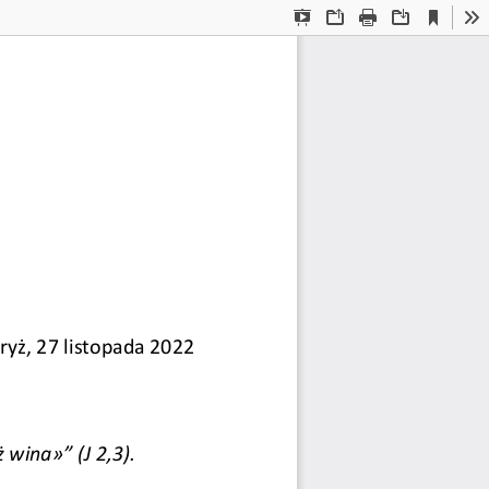
Current
Presentation
Open
Print
Download
To
View
Mode
ryż, 27 listopada 2022 
 wina»” (J 2,3). 