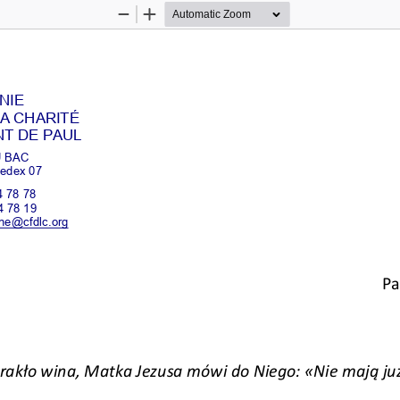
Zoom
Zoom
Out
In
IE 
LA CHARITÉ 
NT DE PAUL 
 BAC 
edex 07 
4 78 78 
4 78 19 
ene@cfdlc.org 
Pa
brakło wina, Matka Jezusa mówi do Niego:
 «Nie mają już