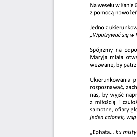
Na weselu w Kanie Gal
z pomocą nowożeńco
Jedno z ukierunk
„Wpatrywać się w M
Spójrzmy  na  odpo
Maryja  miała  otwa
wezwane, by patrze
Ukierunkowania  pie
rozpoznawać, zach
nas, by wyjść nap
z  miłością  i  czuł
samotne, ofiary gł
jeden członek, wspó
„Ephata... 
ku misty