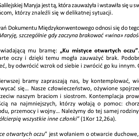
ilejskiej Maryja jest tą, któr
a zauważyła i wstawiła się u 
m, którzy znaleźli się w delikatn
ej sytuacji. 
owań Dokumentu Międzykonwentowego o
dnosi się do teg
aryję, szczególnie gdy zaczyna br
akować «wina» radości 
wiadającą  mu  bramę: 
„Ku  mistyce  otwartych  oczu”.
rte  oczy  i  dzięki  temu  mogła  zauwa
żyć  brak.  Podobn
ć, by odwrócić wzrok od siebie i 
zwrócić go ku innym. 
rwszej  bramy  zapraszają  nas,  by  k
ontemplować,  widz
wycać się... Nasze człowieczeństwo, 
ożywione spojrzen
rzeciw naszym braciom i siostrom. 
Kontemplacja prowa
ością  na  najmniejszych,  którzy  woł
ają  o  pomoc:  chorz
odu, przemocy i wojny... Należymy d
o tej samej rodziny;
łcierpią wszystkie inne członki”
(1Kor 12,26a). 
ce otwartych oczu
” jest wołaniem o otwarcie duchowe,