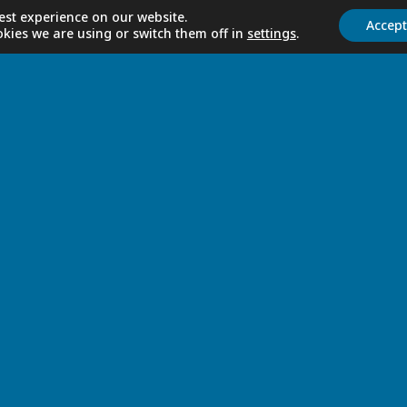
est experience on our website.
Accep
kies we are using or switch them off in
settings
.